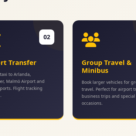
02
rt Transfer
Group Travel &
Minibus
taxi to Arlanda,
er, Malmö Airport and
Book larger vehicles for g
ports. Flight tracking
travel. Perfect for airport 
.
business trips and special
occasions.