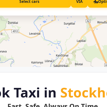
Select cars
VIA
Opti
k Taxi in
Stock
Fast. Safe. Always On Time.