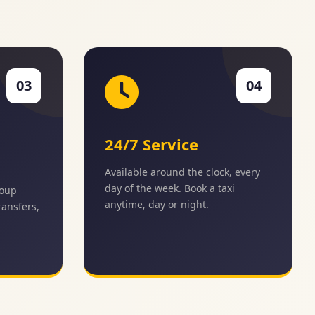
03
04
24/7 Service
Available around the clock, every
day of the week. Book a taxi
roup
anytime, day or night.
transfers,