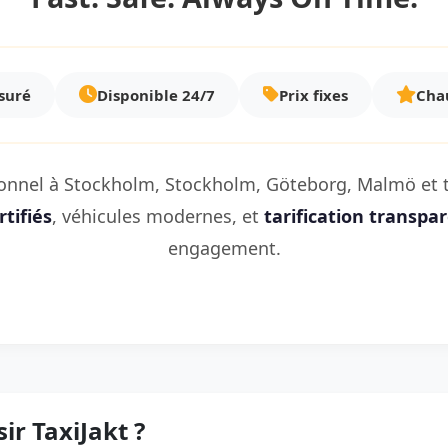
ssuré
Disponible 24/7
Prix fixes
Chau
ionnel à Stockholm, Stockholm, Göteborg, Malmö et t
tifiés
, véhicules modernes, et
tarification transpa
engagement.
ir TaxiJakt ?